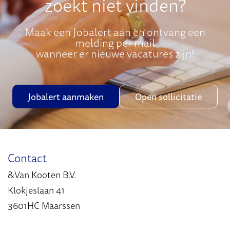
zoekt niet vinden?
Maak een Jobalert aan en ontvang een
melding per mail
wanneer er nieuwe vacatures zijn!
Jobalert aanmaken
Open sollicitatie
Contact
&Van Kooten B.V.
Klokjeslaan 41
3601HC Maarssen